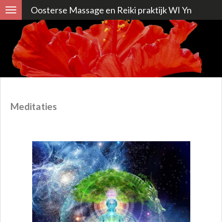
Oosterse Massage en Reiki praktijk WI Yn
Ga
direct
naar
de
hoofdinhoud
Meditaties