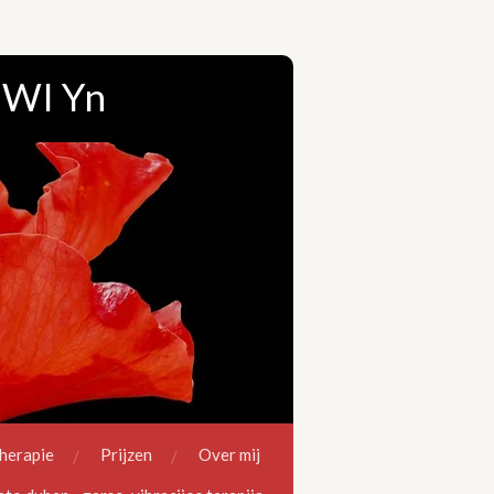
 WI Yn
herapie
Prijzen
Over mij