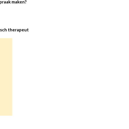
spraak maken?
isch therapeut