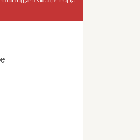
eto dubenų garso, vibracijos terapija
pe