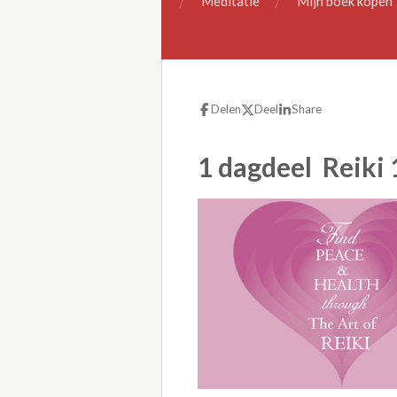
Meditatie
Mijn boek kopen
Delen
Deel
Share
1 dagdeel Reiki 