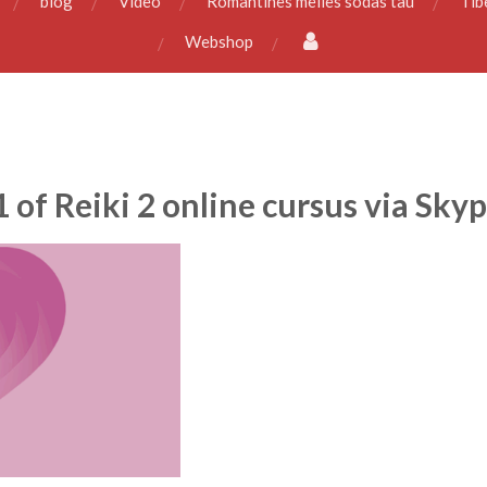
blog
Video
Romantines meiles sodas tau
Tib
Webshop
1 of Reiki 2 online cursus via Sky