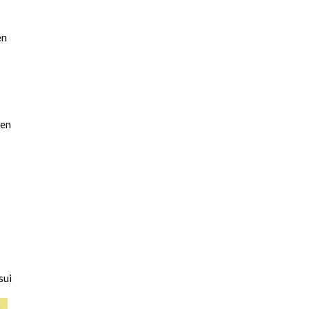
en
gen
sui