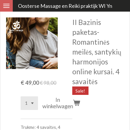
Oosterse Massage en Reiki praktijk WI Yn
Ga
direct
II Bazinis
naar
de
paketas-
hoofdinhoud
Romantinės
meilės, santykių
harmonijos
online kursai. 4
savaitės
€ 49,00
€ 98,00
Sale!
In
winkelwagen
Trukmė: 4 savaitės, 4