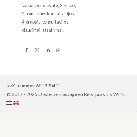
kartus per savaitę, 8 video,
2 asmeninės konsultacijos,
4 grupėje konsultacijos:
klausimai, atsakymai.
D
D
S
D
e
e
h
e
l
e
a
l
e
l
r
e
n
e
n
KvK- nummer 68139047
© 2017 - 2026 Oosterse massage en Reiki praktijk WI Yn