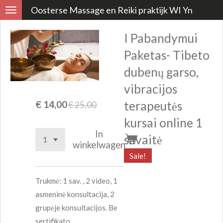
Oosterse Massage en Reiki praktijk WI Yn
Ga
direct
I Pabandymui
naar
de
Paketas- Tibeto
hoofdinhoud
dubenų garso,
vibracijos
€ 14,00
terapeutės
€ 25,00
kursai online 1
In
savaitė
winkelwagen
Sale!
Trukmė: 1 sav. , 2 video, 1
asmeninė konsultacija, 2
grupėje konsultacijos. Be
sertifikato.